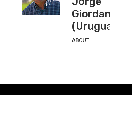
Jorge
Giordano
(Uruguay)
ABOUT