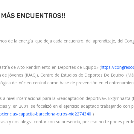
 MÁS ENCUENTROS!!
s de la energía que deja cada encuentro, del aprendizaje, del Cong
aestría de Alto Rendimiento en Deportes de Equipo» (
https://congres
ana de Jóvenes (IUACJ), Centro de Estudios de Deportes De Equipo (Má
gica del núcleo central como base de prevención en el entrenamiento 
s a nivel internacional para la «readaptación deportiva». Exgimnasta
s y, en 2001, se focalizó en el ejercicio adaptado trabajando con part
ociencias-capacita-barcelona-otros-nid2274340
)
sa y nos alegra contar con su presencia, por eso no te podes perder
.