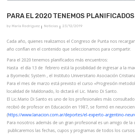
PARA EL 2020 TENEMOS PLANIFICADOS
by
María Rodriguez
Noticias
23/12/2019
Cada año, quienes realizamos el Congreso de Punta nos recargamo
año confían en el contenido que seleccionamos para compartir.
Para el 2020 tenemos planificados más encuentros:
Hasta el día 13 de febrero está la posibilidad de ingresar a la m
a Byomedic System , el Instituto Universitario Asociación Cristi
Para el mes de marzo está previsto el curso «Progresión metodoló
localidad de Maldonado, lo dictará el Lic. Mario Di Santo.
El Lic.Mario Di Santo es uno de los profesionales más consultado
recibió de profesor en Educación en 1987, se formó en neurociencia
(
https://www.lanacion.com.ar/deportes/el-experto-argentino-neur
Para nosotros además de un gran profesional es un amigo de la ca
publicaremos las fechas, cupos y programas de todos los cursos